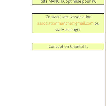
Site MANCHA optimisé pour PC
Contact avec l’association
associationmancha@gmail.com
ou
via Messenger
Conception Chantal T.