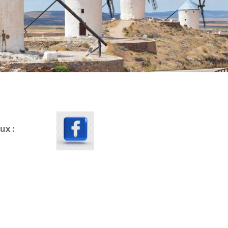
.
ux :